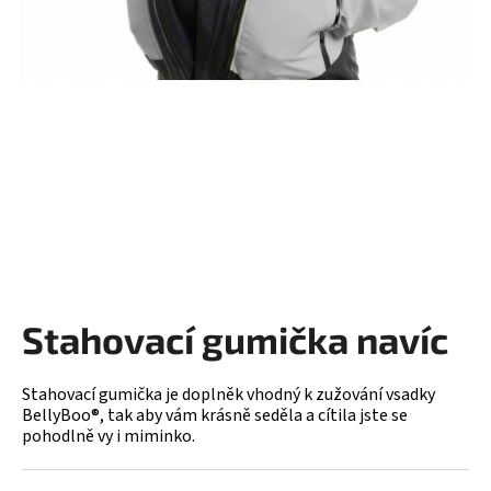
a
j
í
t
?
HLEDAT
Stahovací gumička navíc
D
o
Stahovací gumička je doplněk vhodný k zužování vsadky
p
BellyBoo®, tak aby vám krásně seděla a cítila jste se
o
pohodlně vy i miminko.
r
u