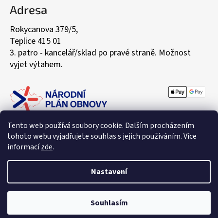
Adresa
Rokycanova 379/5,
Teplice 415 01
3. patro - kancelář/sklad po pravé straně. Možnost
vyjet výtahem.
Tento web používá soubory cookie. Dalším procházením
tohoto webu vyjadřujete souhlas s jejich používáním. Více
informací
zde
.
Nastavení
Vytvořil Shoptet
Souhlasím
Copyright 2026
BellyBoo® - Váš partner pro těhotenství a