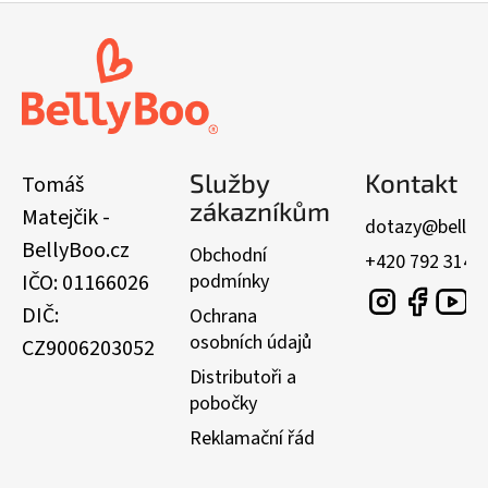
Z
á
p
a
t
í
Služby
Kontakt
Tomáš
zákazníkům
Matejčik -
dotazy@bellyb
BellyBoo.cz
Obchodní
+420 792 314 
IČO: 01166026
podmínky
DIČ:
Ochrana
osobních údajů
CZ9006203052
Distributoři a
pobočky
Reklamační řád