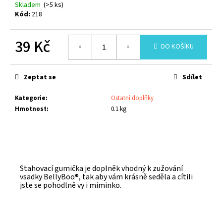
č
Skladem
(>5 ks)
u
Kód:
218
j
e
39 Kč
m
DO KOŠÍKU
e
Měrná
cena:
Zeptat se
Sdílet
Kategorie
:
Ostatní doplňky
Hmotnost
:
0.1 kg
Stahovací gumička je doplněk vhodný k zužování
vsadky BellyBoo®, tak aby vám krásně seděla a cítili
jste se pohodlně vy i miminko.