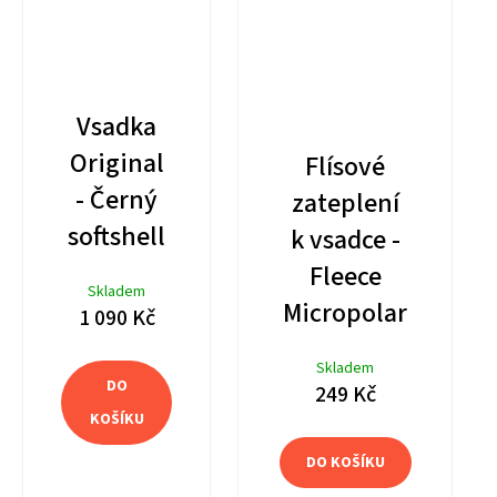
Vsadka
Original
Flísové
- Černý
zateplení
softshell
k vsadce -
Fleece
Skladem
Micropolar
1 090 Kč
Skladem
DO
249 Kč
KOŠÍKU
DO KOŠÍKU